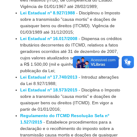
eles relativos (ITBI), de competência do Estado.
Vigência de 01/01/1967 até 28/02/1989;
Lei Estadual nº 8.927/1988
- Disciplinou o Imposto
sobre a transmissão "causa mortis" e doações de
quaisquer bens ou direitos (ITCMD). Vigência de
01/03/1989 até 31/12/2015;
Lei Estadual nº 16.017/2008
- Dispensa os créditos
tributários decorrentes do ITCMD, relativos a fatos
geradores ocorridos até 31 de dezembro de 2007,
cujos valores atualizados sejam iguais ou inferiores
a R$ 1.500,00 (mil e quinhentos reais), na data da
publicação da Lei;
Lei Estadual nº 17.740/2013
- Introduz alterações
da Lei 8.927/1988;
Lei Estadual nº 18.573/2015
- Disciplina o Imposto
sobre a transmissão "causa mortis" e doações de
quaisquer bens ou direitos (ITCMD). Em vigor a
partir de 01/01/2016;
Regulamento do ITCMD Resolução Sefa nº
1.527/2015
- Estabelece procedimentos para a
declaração e o recolhimento do imposto sobre a
transmissão causa mortis e doações de quaisquer