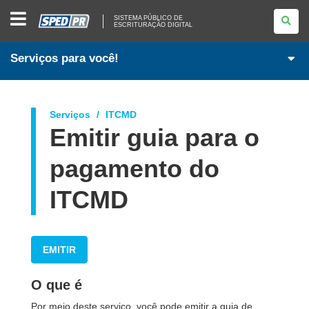
SISTEMA
SISTEMA PÚBLICO DE
PÚBLICO
ESCRITURAÇÃO DIGITAL
DE
ESCRITURAÇÃO
DIGITAL
Serviços para você!
Serviços
ITCMD
Emitir guia para o
pagamento do
ITCMD
EMITIR
O que é
Por meio deste serviço, você pode emitir a guia de