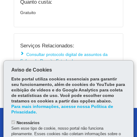
Quanto custa:
Gratuito
Serviços Relacionados:
Consultar protocolo digital de assuntos da
Sefa e da Receita Estadual
Aviso de Cookies
Este portal utiliza cookies essenciais para garantir
ÓRGÃO RESPONSÁVEL
seu funcionamento, além de cookies do YouTube para
exibição de vídeos e do Google Analytics para coleta
DEIXE SUA OPINIÃO
de estatísticas de uso. Você pode escolher como
tratamos os cookies a partir das opções abaixo.
Para mais informações, acesse nossa Política de
Privacidade.
DENUNCIE CORRUPÇÃO
Necessários
Sem esse tipo de cookie, nosso portal não funciona
OUVIDORIA
plenamente. Esses cookies não coletam informações sobre o