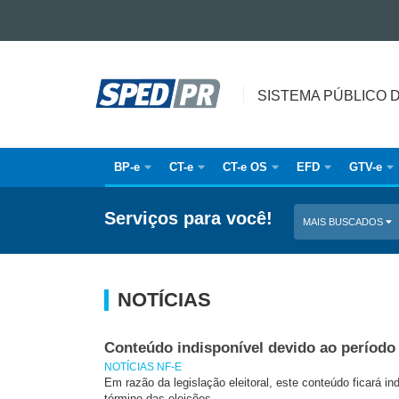
Ir para o conteúdo
SISTEMA
Ir para a navegação
Ir para a busca
PÚBLICO
SISTEMA PÚBLICO 
Mapa do site
DE
ESCRITURAÇÃO
DIGITAL
BP-e
CT-e
CT-e OS
EFD
GTV-e
Navegação
principal
Serviços para você!
MAIS BUSCADOS
NOTÍCIAS
Conteúdo indisponível devido ao período 
NOTÍCIAS NF-E
Em razão da legislação eleitoral, este conteúdo ficará ind
término das eleições.