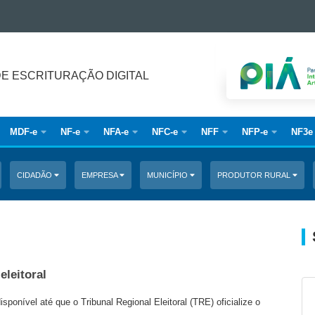
DE ESCRITURAÇÃO DIGITAL
MDF-e
NF-e
NFA-e
NFC-e
NFF
NFP-e
NF3e
CIDADÃO
EMPRESA
MUNICÍPIO
PRODUTOR RURAL
eleitoral
isponível até que o Tribunal Regional Eleitoral (TRE) oficialize o