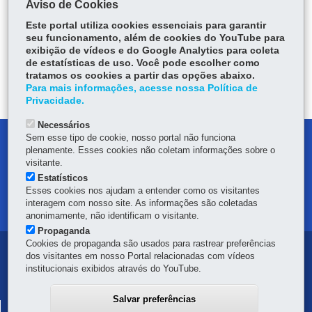
COMPARTILHE:
Aviso de Cookies
Fa
W
Este portal utiliza cookies essenciais para garantir
seu funcionamento, além de cookies do YouTube para
ce
ha
exibição de vídeos e do Google Analytics para coleta
Tw
bo
ts
Voltar
Início
Imprimir
Baixar
de estatísticas de uso. Você pode escolher como
itt
ok
Ap
tratamos os cookies a partir das opções abaixo.
er
Para mais informações, acesse nossa Política de
p
Privacidade.
Necessários
Sem esse tipo de cookie, nosso portal não funciona
DENUNCIE CORRUPÇÃO
plenamente. Esses cookies não coletam informações sobre o
visitante.
OUVIDORIA
Estatísticos
Esses cookies nos ajudam a entender como os visitantes
interagem com nosso site. As informações são coletadas
MAPA DO SITE
anonimamente, não identificam o visitante.
Propaganda
Cookies de propaganda são usados para rastrear preferências
Navegação
dos visitantes em nosso Portal relacionadas com vídeos
institucionais exibidos através do YouTube.
principal
Salvar preferências
SISTEMA PÚBLICO DE ESCRITURAÇÃO DIGITAL