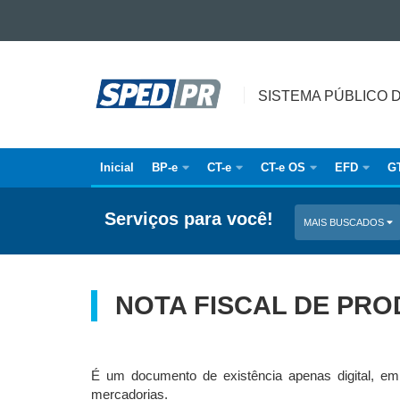
Ir para o conteúdo
SISTEMA
Ir para a navegação
Ir para a busca
PÚBLICO
SISTEMA PÚBLICO 
Mapa do site
DE
ESCRITURAÇÃO
DIGITAL
Inicial
BP-e
CT-e
CT-e OS
EFD
G
Navegação
principal
Serviços para você!
MAIS BUSCADOS
NOTA FISCAL DE PRO
É um documento de existência apenas digital, emi
mercadorias.