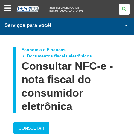
SISTEMA
SISTEMA PÚBLICO DE
PÚBLICO
ESCRITURAÇÃO DIGITAL
DE
ESCRITURAÇÃO
DIGITAL
Serviços para você!
Economia e Finanças
Documentos fiscais eletrônicos
Consultar NFC-e -
nota fiscal do
consumidor
eletrônica
CONSULTAR