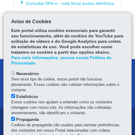
Consultar NFA-e - nota fiscal avulsa eletrônica
Aviso de Cookies
ÓRGÃO RESPONSÁVEL
Este portal utiliza cookies essenciais para garantir
PERGUNTAS FREQUENTES
seu funcionamento, além de cookies do YouTube para
exibição de vídeos e do Google Analytics para coleta
DEIXE SUA OPINIÃO
de estatísticas de uso. Você pode escolher como
tratamos os cookies a partir das opções abaixo.
Para mais informações, acesse nossa Política de
Privacidade.
DENUNCIE CORRUPÇÃO
Necessários
Sem esse tipo de cookie, nosso portal não funciona
OUVIDORIA
plenamente. Esses cookies não coletam informações sobre o
visitante.
MAPA DO SITE
Estatísticos
Esses cookies nos ajudam a entender como os visitantes
interagem com nosso site. As informações são coletadas
anonimamente, não identificam o visitante.
Navegação
Propaganda
Cookies de propaganda são usados para rastrear preferências
principal
dos visitantes em nosso Portal relacionadas com vídeos