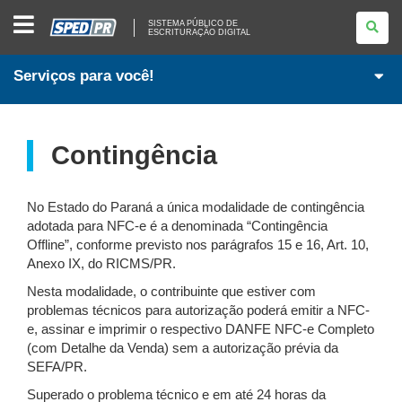
SISTEMA
SISTEMA PÚBLICO DE
PÚBLICO
ESCRITURAÇÃO DIGITAL
DE
ESCRITURAÇÃO
DIGITAL
Serviços para você!
Contingência
No Estado do Paraná a única modalidade de contingência
adotada para NFC-e é a denominada “Contingência
Offline”, conforme previsto nos parágrafos 15 e 16, Art. 10,
Anexo IX, do RICMS/PR.
Nesta modalidade, o contribuinte que estiver com
problemas técnicos para autorização poderá emitir a NFC-
e, assinar e imprimir o respectivo DANFE NFC-e Completo
(com Detalhe da Venda) sem a autorização prévia da
SEFA/PR.
Superado o problema técnico e em até 24 horas da