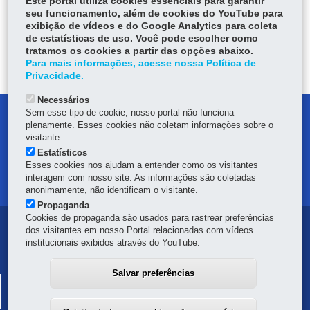
Fa
W
Este portal utiliza cookies essenciais para garantir
seu funcionamento, além de cookies do YouTube para
ce
ha
exibição de vídeos e do Google Analytics para coleta
Tw
bo
ts
Voltar
Início
Imprimir
Baixar
de estatísticas de uso. Você pode escolher como
itt
ok
Ap
tratamos os cookies a partir das opções abaixo.
er
Para mais informações, acesse nossa Política de
p
Privacidade.
Necessários
Sem esse tipo de cookie, nosso portal não funciona
DENUNCIE CORRUPÇÃO
plenamente. Esses cookies não coletam informações sobre o
visitante.
OUVIDORIA
Estatísticos
Esses cookies nos ajudam a entender como os visitantes
interagem com nosso site. As informações são coletadas
MAPA DO SITE
anonimamente, não identificam o visitante.
Propaganda
Cookies de propaganda são usados para rastrear preferências
Navegação
dos visitantes em nosso Portal relacionadas com vídeos
institucionais exibidos através do YouTube.
principal
Salvar preferências
SISTEMA PÚBLICO DE ESCRITURAÇÃO DIGITAL
Av. Vicente Machado, 445 - Centro
-
80420-902
-
Curitiba
-
PR
MAPA