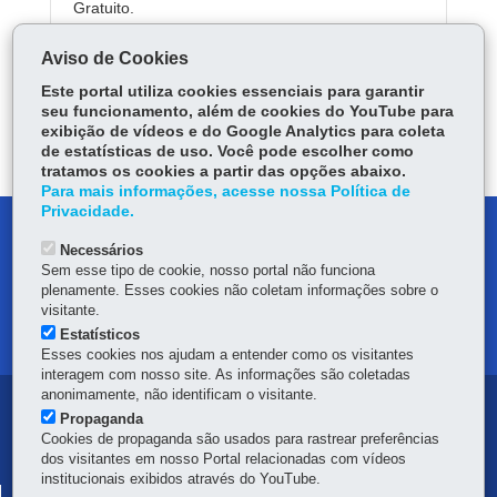
Gratuito.
Aviso de Cookies
Este portal utiliza cookies essenciais para garantir
ÓRGÃO RESPONSÁVEL
seu funcionamento, além de cookies do YouTube para
exibição de vídeos e do Google Analytics para coleta
DEIXE SUA OPINIÃO
de estatísticas de uso. Você pode escolher como
tratamos os cookies a partir das opções abaixo.
Para mais informações, acesse nossa Política de
Privacidade.
DENUNCIE CORRUPÇÃO
Necessários
Sem esse tipo de cookie, nosso portal não funciona
OUVIDORIA
plenamente. Esses cookies não coletam informações sobre o
visitante.
MAPA DO SITE
Estatísticos
Esses cookies nos ajudam a entender como os visitantes
interagem com nosso site. As informações são coletadas
anonimamente, não identificam o visitante.
Navegação
Propaganda
Cookies de propaganda são usados para rastrear preferências
principal
dos visitantes em nosso Portal relacionadas com vídeos
institucionais exibidos através do YouTube.
SECRETARIA DA FAZENDA