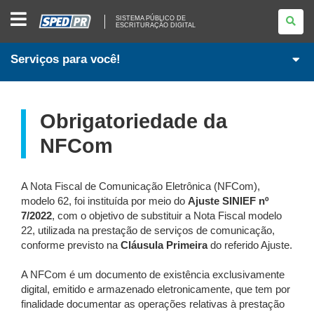
SISTEMA
SISTEMA PÚBLICO DE
PÚBLICO
ESCRITURAÇÃO DIGITAL
DE
ESCRITURAÇÃO
DIGITAL
Serviços para você!
Obrigatoriedade da
NFCom
A Nota Fiscal de Comunicação Eletrônica (NFCom),
modelo 62, foi instituída por meio do
Ajuste SINIEF nº
7/2022
, com o objetivo de substituir a Nota Fiscal modelo
22, utilizada na prestação de serviços de comunicação,
conforme previsto na
Cláusula Primeira
do referido Ajuste.
A NFCom é um documento de existência exclusivamente
digital, emitido e armazenado eletronicamente, que tem por
finalidade documentar as operações relativas à prestação