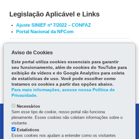
Legislação Aplicável e Links
Ajuste SINIEF nº 7/2022 – CONFAZ
Portal Nacional da NFCom
COMPARTILHE:
Aviso de Cookies
Fa
W
Este portal utiliza cookies essenciais para garantir
seu funcionamento, além de cookies do YouTube para
ce
ha
exibição de vídeos e do Google Analytics para coleta
Tw
bo
ts
Voltar
Início
Imprimir
Baixar
de estatísticas de uso. Você pode escolher como
itt
ok
Ap
tratamos os cookies a partir das opções abaixo.
er
Para mais informações, acesse nossa Política de
p
Privacidade.
Necessários
Sem esse tipo de cookie, nosso portal não funciona
DENUNCIE CORRUPÇÃO
plenamente. Esses cookies não coletam informações sobre o
visitante.
OUVIDORIA
Estatísticos
Esses cookies nos ajudam a entender como os visitantes