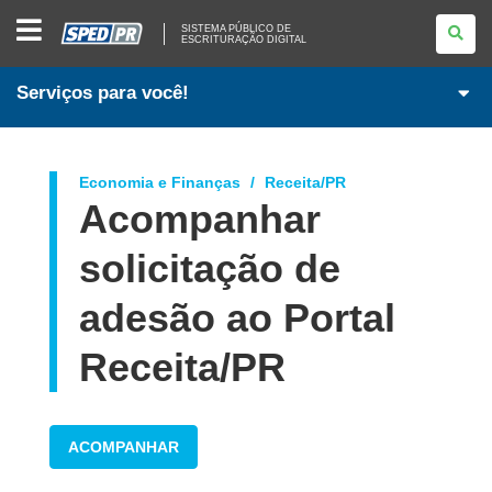
SISTEMA
SISTEMA PÚBLICO DE
PÚBLICO
ESCRITURAÇÃO DIGITAL
DE
ESCRITURAÇÃO
DIGITAL
Serviços para você!
Economia e Finanças
Receita/PR
Acompanhar
solicitação de
adesão ao Portal
Receita/PR
ACOMPANHAR