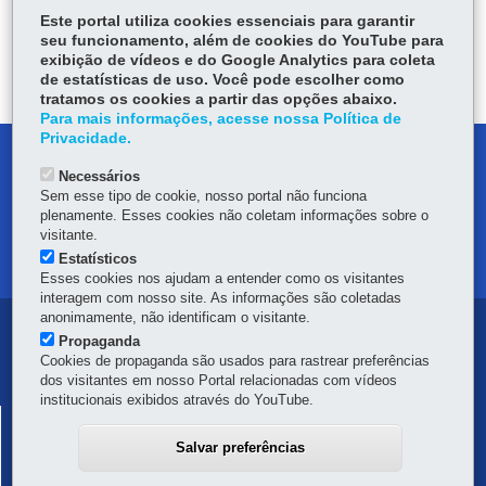
Este portal utiliza cookies essenciais para garantir
ÓRGÃO RESPONSÁVEL
seu funcionamento, além de cookies do YouTube para
exibição de vídeos e do Google Analytics para coleta
DEIXE SUA OPINIÃO
de estatísticas de uso. Você pode escolher como
tratamos os cookies a partir das opções abaixo.
Para mais informações, acesse nossa Política de
Privacidade.
DENUNCIE CORRUPÇÃO
Necessários
Sem esse tipo de cookie, nosso portal não funciona
OUVIDORIA
plenamente. Esses cookies não coletam informações sobre o
visitante.
MAPA DO SITE
Estatísticos
Esses cookies nos ajudam a entender como os visitantes
interagem com nosso site. As informações são coletadas
anonimamente, não identificam o visitante.
Navegação
Propaganda
Cookies de propaganda são usados para rastrear preferências
principal
dos visitantes em nosso Portal relacionadas com vídeos
institucionais exibidos através do YouTube.
SECRETARIA DA FAZENDA
SISTEMA PÚBLICO DE ESCRITURAÇÃO DIGITAL
Salvar preferências
Av. Vicente Machado, 445 - Centro
-
80420-902
-
Curitiba
-
PR