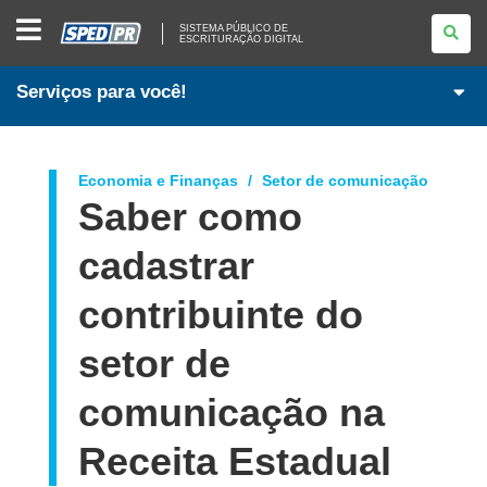
SISTEMA
SISTEMA PÚBLICO DE
PÚBLICO
ESCRITURAÇÃO DIGITAL
DE
ESCRITURAÇÃO
DIGITAL
Serviços para você!
Economia e Finanças
Setor de comunicação
Saber como
cadastrar
contribuinte do
setor de
comunicação na
Receita Estadual