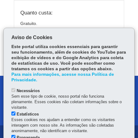
Quanto custa:
Gratuito.
Aviso de Cookies
Este portal utiliza cookies essenciais para garantir
ÓRGÃO RESPONSÁVEL
seu funcionamento, além de cookies do YouTube para
exibição de vídeos e do Google Analytics para coleta
DEIXE SUA OPINIÃO
de estatísticas de uso. Você pode escolher como
tratamos os cookies a partir das opções abaixo.
Para mais informações, acesse nossa Política de
Privacidade.
DENUNCIE CORRUPÇÃO
Necessários
Sem esse tipo de cookie, nosso portal não funciona
OUVIDORIA
plenamente. Esses cookies não coletam informações sobre o
visitante.
MAPA DO SITE
Estatísticos
Esses cookies nos ajudam a entender como os visitantes
interagem com nosso site. As informações são coletadas
anonimamente, não identificam o visitante.
Navegação
Propaganda