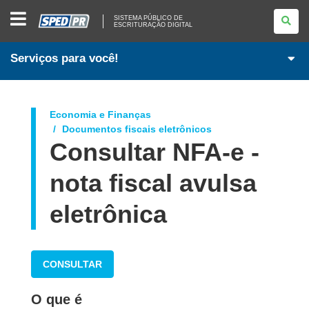
SISTEMA
SISTEMA PÚBLICO DE
PÚBLICO
ESCRITURAÇÃO DIGITAL
DE
ESCRITURAÇÃO
DIGITAL
Serviços para você!
Economia e Finanças
Documentos fiscais eletrônicos
Consultar NFA-e -
nota fiscal avulsa
eletrônica
CONSULTAR
O que é