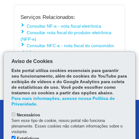
Serviços Relacionados:
Consultar NF-e - nota fiscal eletrônica
Consultar nota fiscal do produtor eletrônica
(NFP-e)
Consultar NFC-e - nota fiscal do consumidor
eletrônica
Aviso de Cookies
Este portal utiliza cookies essenciais para garantir
ÓRGÃO RESPONSÁVEL
seu funcionamento, além de cookies do YouTube para
exibição de vídeos e do Google Analytics para coleta
DEIXE SUA OPINIÃO
de estatísticas de uso. Você pode escolher como
tratamos os cookies a partir das opções abaixo.
Para mais informações, acesse nossa Política de
Privacidade.
DENUNCIE CORRUPÇÃO
Necessários
Sem esse tipo de cookie, nosso portal não funciona
OUVIDORIA
plenamente. Esses cookies não coletam informações sobre o
visitante.
MAPA DO SITE
Estatísticos