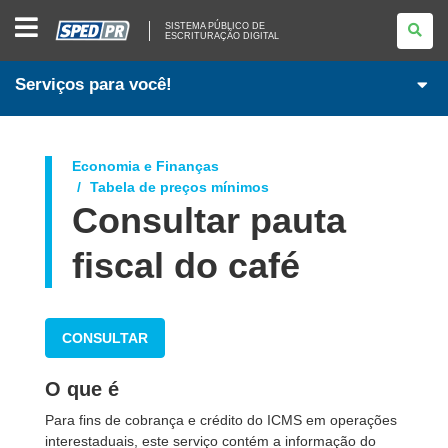
SISTEMA
SISTEMA PÚBLICO DE
PÚBLICO
ESCRITURAÇÃO DIGITAL
DE
ESCRITURAÇÃO
DIGITAL
Serviços para você!
Economia e Finanças
Tabela de preços mínimos
Consultar pauta
fiscal do café
CONSULTAR
O que é
Para fins de cobrança e crédito do ICMS em operações
interestaduais, este serviço contém a informação do