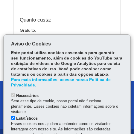
Quanto custa:
Gratuito.
Aviso de Cookies
Este portal utiliza cookies essenciais para garantir
ÓRGÃO RESPONSÁVEL
seu funcionamento, além de cookies do YouTube para
exibição de vídeos e do Google Analytics para coleta
DEIXE SUA OPINIÃO
de estatísticas de uso. Você pode escolher como
tratamos os cookies a partir das opções abaixo.
Para mais informações, acesse nossa Política de
Privacidade.
DENUNCIE CORRUPÇÃO
Necessários
Sem esse tipo de cookie, nosso portal não funciona
OUVIDORIA
plenamente. Esses cookies não coletam informações sobre o
visitante.
MAPA DO SITE
Estatísticos
Esses cookies nos ajudam a entender como os visitantes
interagem com nosso site. As informações são coletadas