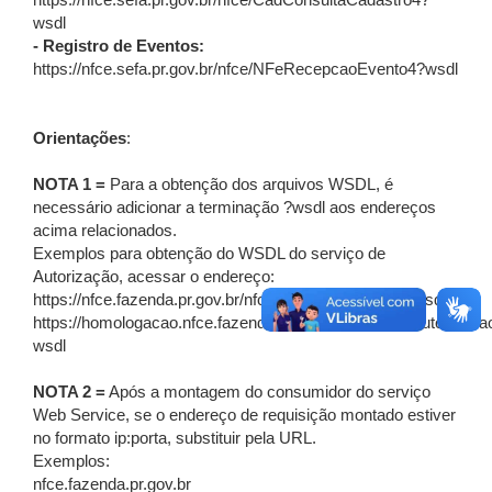
https://nfce.sefa.pr.gov.br/nfce/CadConsultaCadastro4?
wsdl
- Registro de Eventos:
https://nfce.sefa.pr.gov.br/nfce/NFeRecepcaoEvento4?wsdl
Orientações
:
NOTA 1 =
Para a obtenção dos arquivos WSDL, é
necessário adicionar a terminação ?wsdl aos endereços
acima relacionados.
Exemplos para obtenção do WSDL do serviço de
Autorização, acessar o endereço:
https://nfce.fazenda.pr.gov.br/nfce/NFeAutorizacao3?wsdl
https://homologacao.nfce.fazenda.pr.gov.br/nfce/NFeAutorizaca
wsdl
NOTA 2 =
Após a montagem do consumidor do serviço
Web Service, se o endereço de requisição montado estiver
no formato ip:porta, substituir pela URL.
Exemplos:
nfce.fazenda.pr.gov.br