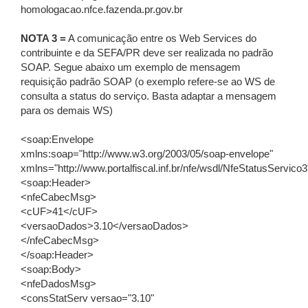
homologacao.nfce.fazenda.pr.gov.br
NOTA 3 =
A comunicação entre os Web Services do
contribuinte e da SEFA/PR deve ser realizada no padrão
SOAP. Segue abaixo um exemplo de mensagem
requisição padrão SOAP (o exemplo refere-se ao WS de
consulta a status do serviço. Basta adaptar a mensagem
para os demais WS)
<soap:Envelope
xmlns:soap="http://www.w3.org/2003/05/soap-envelope"
xmlns="http://www.portalfiscal.inf.br/nfe/wsdl/NfeStatusServico3
<soap:Header>
<nfeCabecMsg>
<cUF>41</cUF>
<versaoDados>3.10</versaoDados>
</nfeCabecMsg>
</soap:Header>
<soap:Body>
<nfeDadosMsg>
<consStatServ versao="3.10"