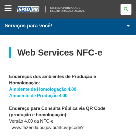
SISTEMA
SISTEMA PÚBLICO DE
PÚBLICO
ESCRITURAÇÃO DIGITAL
DE
ESCRITURAÇÃO
DIGITAL
Serviços para você!
Web Services NFC-e
Endereços dos ambientes de Produção e
Homologação:
Ambiente de Homologação 4.00
Ambiente de Produção 4.00
Endereço para Consulta Pública via QR Code
(produção e homologação):
Versão 4.00 da NFC-e:
www.fazenda.pr.gov.br/nfce/qrcode?