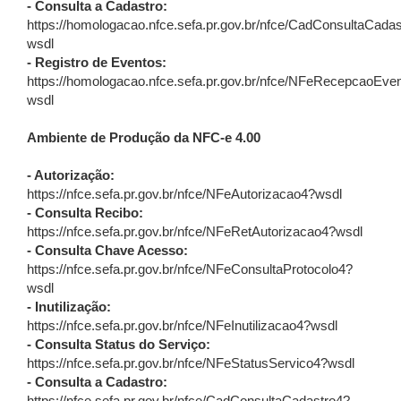
- Consulta a Cadastro:
https://homologacao.nfce.sefa.pr.gov.br/nfce/CadConsultaCada
wsdl
- Registro de Eventos:
https://homologacao.nfce.sefa.pr.gov.br/nfce/NFeRecepcaoEve
wsdl
Ambiente de Produção da NFC-e 4.00
- Autorização:
https://nfce.sefa.pr.gov.br/nfce/NFeAutorizacao4?wsdl
- Consulta Recibo:
https://nfce.sefa.pr.gov.br/nfce/NFeRetAutorizacao4?wsdl
- Consulta Chave Acesso:
https://nfce.sefa.pr.gov.br/nfce/NFeConsultaProtocolo4?
wsdl
- Inutilização:
https://nfce.sefa.pr.gov.br/nfce/NFeInutilizacao4?wsdl
- Consulta Status do Serviço:
https://nfce.sefa.pr.gov.br/nfce/NFeStatusServico4?wsdl
- Consulta a Cadastro: