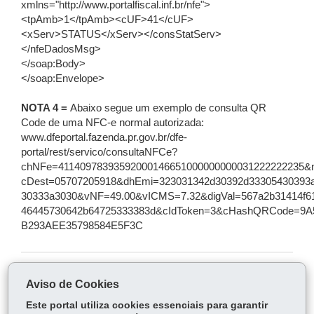
xmlns="http://www.portalfiscal.inf.br/nfe">
<tpAmb>1</tpAmb><cUF>41</cUF>
<xServ>STATUS</xServ></consStatServ>
</nfeDadosMsg>
</soap:Body>
</soap:Envelope>
NOTA 4 =
Abaixo segue um exemplo de consulta QR
Code de uma NFC-e normal autorizada:
www.dfeportal.fazenda.pr.gov.br/dfe-
portal/rest/servico/consultaNFCe?
chNFe=41140978393592000146651000000000031222222235&
cDest=05707205918&dhEmi=323031342d30392d33305430393
30333a3030&vNF=49.00&vICMS=7.32&digVal=567a2b31414f6
46445730642b64725333383d&cIdToken=3&cHashQRCode=9A
B293AEE35798584E5F3C
COMPARTILHE:
Aviso de Cookies
Fa
W
Este portal utiliza cookies essenciais para garantir