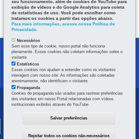
seu funcionamento, além de cookies do YouTube para
ce
ha
exibição de vídeos e do Google Analytics para coleta
Tw
bo
ts
Voltar
Início
Imprimir
Baixar
de estatísticas de uso. Você pode escolher como
itt
ok
Ap
tratamos os cookies a partir das opções abaixo.
er
Para mais informações, acesse nossa Política de
p
Privacidade.
Necessários
Sem esse tipo de cookie, nosso portal não funciona
DENUNCIE CORRUPÇÃO
plenamente. Esses cookies não coletam informações sobre o
visitante.
OUVIDORIA
Estatísticos
Esses cookies nos ajudam a entender como os visitantes
interagem com nosso site. As informações são coletadas
MAPA DO SITE
anonimamente, não identificam o visitante.
Propaganda
Cookies de propaganda são usados para rastrear preferências
Navegação
dos visitantes em nosso Portal relacionadas com vídeos
institucionais exibidos através do YouTube.
principal
Salvar preferências
SISTEMA PÚBLICO DE ESCRITURAÇÃO DIGITAL
Av. Vicente Machado, 445 - Centro
-
80420-902
-
Curitiba
-
PR
MAPA
Rejeitar todos os cookies não-necessários