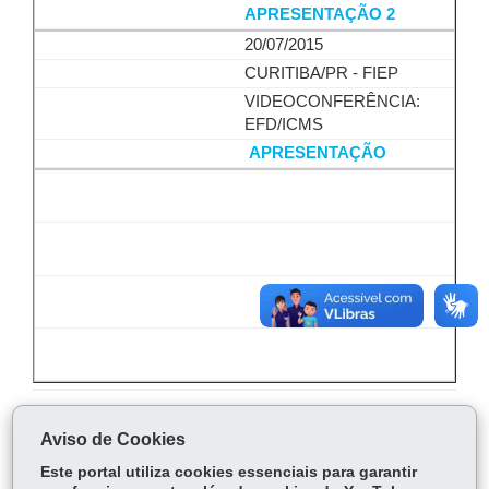
APRESENTAÇÃO 2
20/07/2015
CURITIBA/PR - FIEP
VIDEOCONFERÊNCIA:
EFD/ICMS
APRESENTAÇÃO
COMPARTILHE:
Aviso de Cookies
Fa
W
Este portal utiliza cookies essenciais para garantir