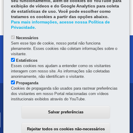
seu funcionamento, além de cookies do YouTube para
ce
ha
exibição de vídeos e do Google Analytics para coleta
Tw
bo
ts
Voltar
Início
Imprimir
Baixar
de estatísticas de uso. Você pode escolher como
itt
ok
Ap
tratamos os cookies a partir das opções abaixo.
er
Para mais informações, acesse nossa Política de
p
Privacidade.
Necessários
Sem esse tipo de cookie, nosso portal não funciona
DENUNCIE CORRUPÇÃO
plenamente. Esses cookies não coletam informações sobre o
visitante.
OUVIDORIA
Estatísticos
Esses cookies nos ajudam a entender como os visitantes
interagem com nosso site. As informações são coletadas
MAPA DO SITE
anonimamente, não identificam o visitante.
Propaganda
Cookies de propaganda são usados para rastrear preferências
Navegação
dos visitantes em nosso Portal relacionadas com vídeos
institucionais exibidos através do YouTube.
principal
Salvar preferências
SISTEMA PÚBLICO DE ESCRITURAÇÃO DIGITAL
Av. Vicente Machado, 445 - Centro
-
80420-902
-
Curitiba
-
PR
MAPA
Rejeitar todos os cookies não-necessários