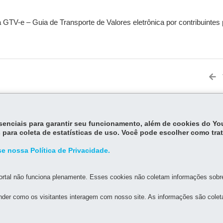
a GTV-e – Guia de Transporte de Valores eletrônica por contribuinte
essenciais para garantir seu funcionamento, além de cookies do Y
MAPA D
 para coleta de estatísticas de uso. Você pode escolher como tra
e nossa Política de Privacidade.
 DE ESCRITURAÇÃO DIGITAL
 - Centro
-
80420-902
-
Curitiba
-
PR
MAPA
rtal não funciona plenamente. Esses cookies não coletam informações sobre 
der como os visitantes interagem com nosso site. As informações são cole