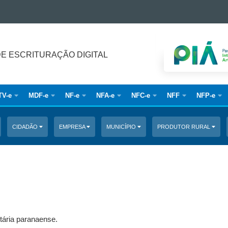
DE ESCRITURAÇÃO DIGITAL
TV-e
MDF-e
NF-e
NFA-e
NFC-e
NFF
NFP-e
CIDADÃO
EMPRESA
MUNICÍPIO
PRODUTOR RURAL
tária paranaense.