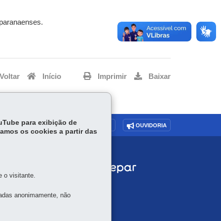
s paranaenses.
Voltar
Início
Imprimir
Baixar
ouTube para exibição de
O SITE
DENUNCIE CORRUPÇÃO
OUVIDORIA
tamos os cookies a partir das
o visitante.
tadas anonimamente, não