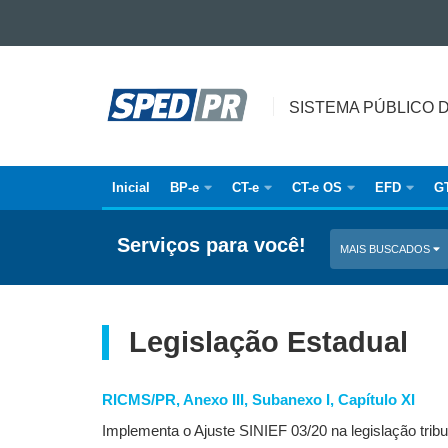
Ir para o conteúdo
SISTEMA
Ir para a navegação
Ir para a busca
PÚBLICO
SISTEMA PÚBLICO 
Mapa do site
DE
ESCRITURAÇÃO
DIGITAL
Inicial
BP-e
CT-e
CT-e OS
EFD
G
Navegação
principal
Serviços para você!
MAIS BUSCADOS
Legislação Estadual
RICMS/PR, Anexo III, Subanexo I, Capítulo XI
Implementa o Ajuste SINIEF 03/20 na legislação tribu