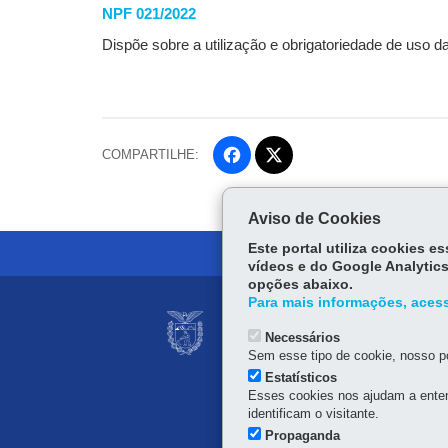
NPF 021/2022
Dispõe sobre a utilização e obrigatoriedade de uso d
COMPARTILHE:
Fa
ce
Tw
bo
itt
Aviso de Cookies
ok
er
Este portal utiliza cookies 
vídeos e do Google Analytics
opções abaixo.
Para mais informações, acess
Navegação
SISTEMA PÚBLICO
principal
Necessários
Av. Vicente Machado, 445
Sem esse tipo de cookie, nosso po
Estatísticos
Esses cookies nos ajudam a enten
identificam o visitante.
Propaganda