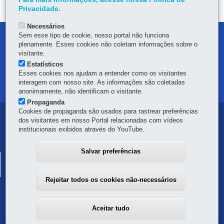
p
Privacidade.
Necessários
Sem esse tipo de cookie, nosso portal não funciona
DENUNCIE CORRUPÇÃO
plenamente. Esses cookies não coletam informações sobre o
visitante.
OUVIDORIA
Estatísticos
Esses cookies nos ajudam a entender como os visitantes
interagem com nosso site. As informações são coletadas
MAPA DO SITE
anonimamente, não identificam o visitante.
Propaganda
Cookies de propaganda são usados para rastrear preferências
Navegação
dos visitantes em nosso Portal relacionadas com vídeos
institucionais exibidos através do YouTube.
principal
Salvar preferências
SISTEMA PÚBLICO DE ESCRITURAÇÃO DIGITAL
Av. Vicente Machado, 445 - Centro
-
80420-902
-
Curitiba
-
PR
MAPA
Rejeitar todos os cookies não-necessários
Aceitar tudo