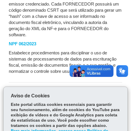
emissor credenciado. Cada FORNECEDOR possuirá um
código denominado CSRT que será utilizado para gerar um
“hash” com a chave de acesso a ser informado no
documento fiscal eletrônico, vinculando a autoria da
geração do XML da NF-e para o FORNECEDOR do
software.
NPF 062/2023
Estabelece procedimentos para disciplinar o uso de
sistemas de processamento de dados para escrituração
fiscal, emissão de documentos fiscais e a sua gestão, e
normatizar o controle sobre usuários e fornecedores.
COMPARTILHE:
Aviso de Cookies
Fa
W
Este portal utiliza cookies essenciais para garantir
seu funcionamento, além de cookies do YouTube para
ce
ha
exibição de vídeos e do Google Analytics para coleta
Tw
bo
ts
Voltar
Início
Imprimir
Baixar
de estatísticas de uso. Você pode escolher como
itt
ok
Ap
tratamos os cookies a partir das opções abaixo.
er
Para mais informações, acesse nossa Política de