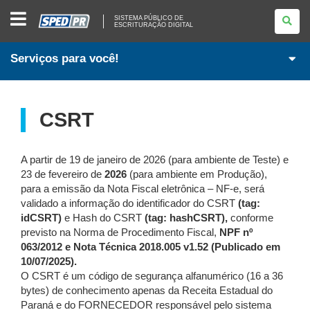
SISTEMA
SISTEMA PÚBLICO DE
PÚBLICO
ESCRITURAÇÃO DIGITAL
DE
ESCRITURAÇÃO
DIGITAL
Serviços para você!
CSRT
A partir de 19 de janeiro de 2026 (para ambiente de Teste) e
23 de fevereiro de
2026
(para ambiente em Produção),
para a emissão da Nota Fiscal eletrônica – NF-e, será
validado a informação do identificador do CSRT
(tag:
idCSRT)
e Hash do CSRT
(tag: hashCSRT),
conforme
previsto na Norma de Procedimento Fiscal,
NPF nº
063/2012 e Nota Técnica 2018.005 v1.52 (Publicado em
10/07/2025).
O CSRT é um código de segurança alfanumérico (16 a 36
bytes) de conhecimento apenas da Receita Estadual do
Paraná e do FORNECEDOR responsável pelo sistema