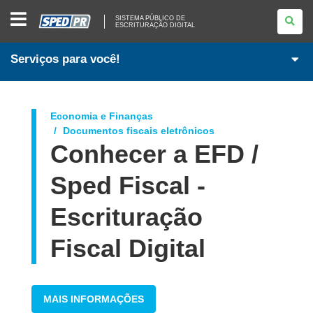
SISTEMA
SISTEMA PÚBLICO DE
PÚBLICO
ESCRITURAÇÃO DIGITAL
DE
ESCRITURAÇÃO
DIGITAL
Serviços para você!
Economia e Finanças
Documentos fiscais eletrônicos
Conhecer a EFD /
Sped Fiscal -
Escrituração
Fiscal Digital
MAIS INFORMAÇÕES