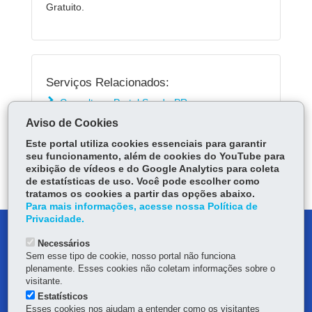
Gratuito.
Serviços Relacionados:
Consultar o Portal Sped - PR
Aviso de Cookies
Este portal utiliza cookies essenciais para garantir
ÓRGÃO RESPONSÁVEL
seu funcionamento, além de cookies do YouTube para
exibição de vídeos e do Google Analytics para coleta
DEIXE SUA OPINIÃO
de estatísticas de uso. Você pode escolher como
tratamos os cookies a partir das opções abaixo.
Para mais informações, acesse nossa Política de
Privacidade.
DENUNCIE CORRUPÇÃO
Necessários
Sem esse tipo de cookie, nosso portal não funciona
OUVIDORIA
plenamente. Esses cookies não coletam informações sobre o
visitante.
MAPA DO SITE
Estatísticos
Esses cookies nos ajudam a entender como os visitantes