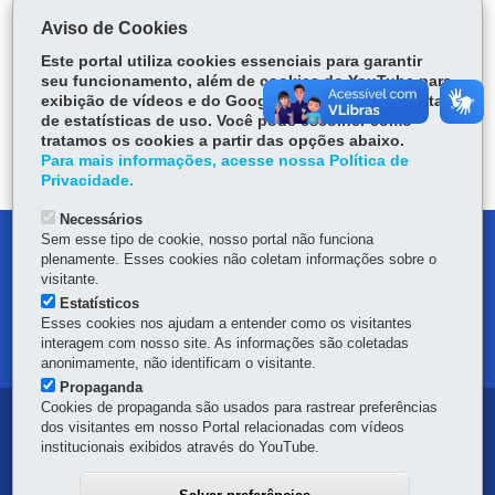
COMPARTILHE:
Aviso de Cookies
Fa
W
Este portal utiliza cookies essenciais para garantir
seu funcionamento, além de cookies do YouTube para
ce
ha
exibição de vídeos e do Google Analytics para coleta
Tw
bo
ts
Voltar
Início
Imprimir
Baixar
de estatísticas de uso. Você pode escolher como
itt
ok
Ap
tratamos os cookies a partir das opções abaixo.
er
Para mais informações, acesse nossa Política de
p
Privacidade.
Necessários
Sem esse tipo de cookie, nosso portal não funciona
DENUNCIE CORRUPÇÃO
plenamente. Esses cookies não coletam informações sobre o
visitante.
OUVIDORIA
Estatísticos
Esses cookies nos ajudam a entender como os visitantes
interagem com nosso site. As informações são coletadas
MAPA DO SITE
anonimamente, não identificam o visitante.
Propaganda
Cookies de propaganda são usados para rastrear preferências
Navegação
dos visitantes em nosso Portal relacionadas com vídeos
institucionais exibidos através do YouTube.
principal