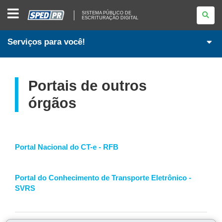
SISTEMA
SISTEMA PÚBLICO DE
PÚBLICO
ESCRITURAÇÃO DIGITAL
DE
ESCRITURAÇÃO
DIGITAL
Serviços para você!
Portais de outros
órgãos
Portal Nacional do CT-e - RFB
Portal do Conhecimento de Transporte Eletrônico -
SVRS