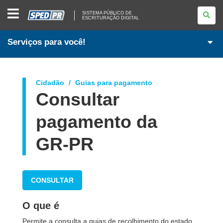
SISTEMA
SISTEMA PÚBLICO DE
PÚBLICO
ESCRITURAÇÃO DIGITAL
DE
ESCRITURAÇÃO
DIGITAL
Serviços para você!
Cidadão
Guias para pagamento
Consultar
pagamento da
GR-PR
CONSULTAR
O que é
Permite a consulta a guias de recolhimento do estado