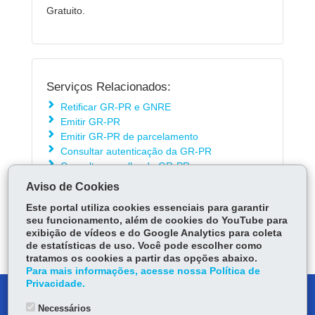
Gratuito.
Serviços Relacionados:
Retificar GR-PR e GNRE
Emitir GR-PR
Emitir GR-PR de parcelamento
Consultar autenticação da GR-PR
Consultar espelho da GR-PR
Aviso de Cookies
Este portal utiliza cookies essenciais para garantir
ÓRGÃO RESPONSÁVEL
seu funcionamento, além de cookies do YouTube para
exibição de vídeos e do Google Analytics para coleta
DEIXE SUA OPINIÃO
de estatísticas de uso. Você pode escolher como
tratamos os cookies a partir das opções abaixo.
Para mais informações, acesse nossa Política de
Privacidade.
DENUNCIE CORRUPÇÃO
Necessários