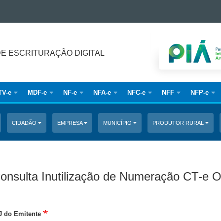
DE ESCRITURAÇÃO DIGITAL
TV-e
MDF-e
NF-e
NFA-e
NFC-e
NFF
NFP-e
CIDADÃO
EMPRESA
MUNICÍPIO
PRODUTOR RURAL
onsulta Inutilização de Numeração CT-e 
 do Emitente