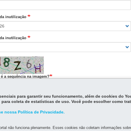
da inutilização
da inutilização
 é a sequência na imagem?
e o texto exibido na imagem.
essenciais para garantir seu funcionamento, além de cookies do Y
 para coleta de estatísticas de uso. Você pode escolher como tra
rodução
e nossa Política de Privacidade.
omologação
rtal não funciona plenamente. Esses cookies não coletam informações sobre 