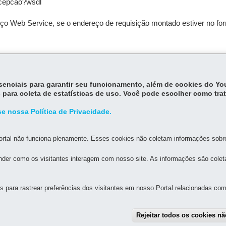
ecepcao?wsdl
Web Service, se o endereço de requisição montado estiver no forma
essenciais para garantir seu funcionamento, além de cookies do Y
 para coleta de estatísticas de uso. Você pode escolher como tra
e nossa Política de Privacidade.
rtal não funciona plenamente. Esses cookies não coletam informações sobre 
der como os visitantes interagem com nosso site. As informações são cole
para rastrear preferências dos visitantes em nosso Portal relacionadas com 
MAPA D
Rejeitar todos os cookies n
 DE ESCRITURAÇÃO DIGITAL