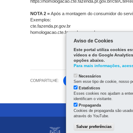
https://homologacao.cte.fazenda.pr.gov.br/cte/CteR
NOTA 2 =
Após a montagem do consumidor do serviço 
Exemplos:
cte.fazenda.pr.gov.br
homologacao.cte.fazenda.pr.gov.br
Aviso de Cookies
Este portal utiliza cookies 
vídeos e do Google Analytics
opções abaixo.
Para mais informações, acess
Necessários
COMPARTILHE:
Fa
Sem esse tipo de cookie, nosso po
ce
Estatísticos
Tw
Esses cookies nos ajudam a enten
bo
identificam o visitante.
itt
ok
Propaganda
er
Cookies de propaganda são usados 
através do YouTube.
Navegação
Salvar preferências
SISTEMA PÚBLICO