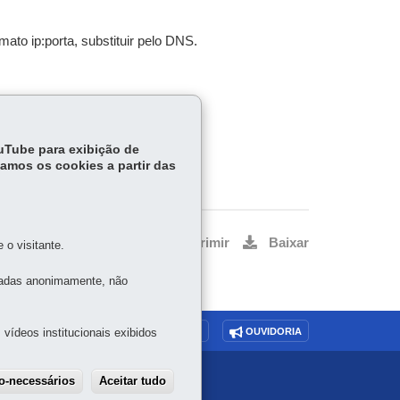
to ip:porta, substituir pelo DNS.
ouTube para exibição de
tamos os cookies a partir das
Voltar
Início
Imprimir
Baixar
o visitante.
tadas anonimamente, não
vídeos institucionais exibidos
O SITE
DENUNCIE CORRUPÇÃO
OUVIDORIA
ão-necessários
Aceitar tudo
Withdraw consent