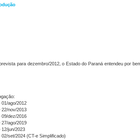
rodução
 prevista para dezembro/2012, o Estado do Paraná entendeu por bem
ogação:
 01/ago/2012
 22/nov/2013
 09/dez/2016
 27/ago/2019
12/jun/2023
2/set/2024 (CT-e Simplificado)