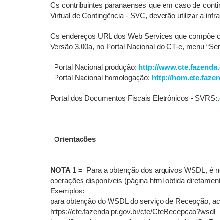
Os contribuintes paranaenses que em caso de conti
Virtual de Contingência - SVC, deverão utilizar a inf
Os endereços URL dos Web Services que compõe o a
Versão 3.00a, no Portal Nacional do CT-e, menu “Se
Portal Nacional produção:
http://www.cte.fazenda.
Portal Nacional homologação:
http://hom.cte.faze
Portal dos Documentos Fiscais Eletrônicos - SVRS:.
Orientações
NOTA 1 =
Para a obtenção dos arquivos WSDL, é nec
operações disponíveis (página html obtida diretamen
Exemplos:
para obtenção do WSDL do serviço de Recepção, ac
https://cte.fazenda.pr.gov.br/cte/CteRecepcao?wsdl