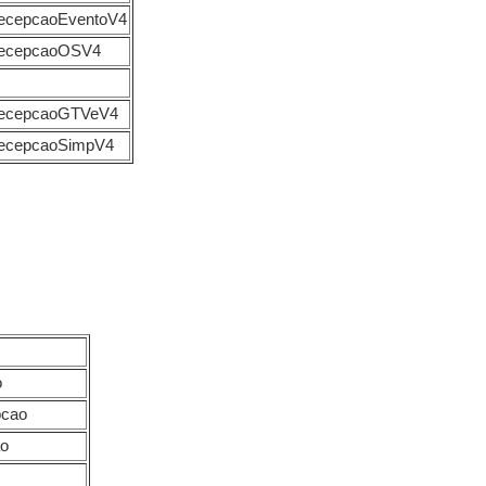
eRecepcaoEventoV4
eRecepcaoOSV4
TeRecepcaoGTVeV4
eRecepcaoSimpV4
o
pcao
ao