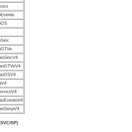
rvico
aoEvento
aoOS
oSinc
aoGTVe
caoSincV4
pcaoGTVeV4
pcaoOSV4
taV4
ServicoV4
pcaoEventoV4
pcaoSimpV4
 (SVC/SP)