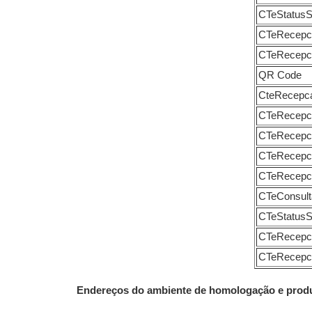
CTeStatusS
CTeRecepc
CTeRecep
QR Code
CteRecepc
CTeRecep
CTeRecepc
CTeRecep
CTeRecep
CTeConsul
CTeStatusS
CTeRecepc
CTeRecepc
Endereços do ambiente de homologação e produç