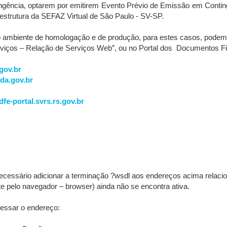
ngência, optarem por emitirem Evento Prévio de Emissão em Conti
raestrutura da SEFAZ Virtual de São Paulo - SV-SP.
mbiente de homologação e de produção, para estes casos, podem se
rviços – Relação de Serviços Web”, ou no Portal dos Documentos Fi
gov.br
nda.gov.br
dfe-portal.svrs.rs.gov.br
essário adicionar a terminação ?wsdl aos endereços acima relaciona
te pelo navegador – browser) ainda não se encontra ativa.
essar o endereço: