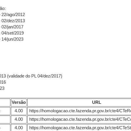
ão:
 22/ago/2012
 02/dez/2013
02/jan/2017
 04/set/2019
14/jun/2023
2013 (validade do PL 04/dez/2017)
2016
023
Versão
URL
c
4.00
https://homologacao.cte.fazenda.pr.gov.br/cte4/CT
4.00
https://homologacao.cte.fazenda.pr.gov.br/cte4/CTeC
o
4.00
https://homologacao.cte.fazenda.pr.gov.br/cte4/CTeS