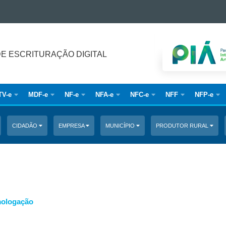
DE ESCRITURAÇÃO DIGITAL
TV-e
MDF-e
NF-e
NFA-e
NFC-e
NFF
NFP-e
CIDADÃO
EMPRESA
MUNICÍPIO
PRODUTOR RURAL
mologação