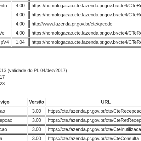
nto
4.00
https://homologacao.cte.fazenda.pr.gov.br/cte4/CT
4.00
https://homologacao.cte.fazenda.pr.gov.br/cte4/CT
4.00
http://www.fazenda.pr.gov.br/cte/qrcode
Ve
4.00
https://homologacao.cte.fazenda.pr.gov.br/cte4/C
mpV4
1.04
https://homologacao.cte.fazenda.pr.gov.br/cte4/CT
2013 (validade do PL 04/dez/2017)
017
023
viço
Versão
URL
cao
3.00
https://cte.fazenda.pr.gov.br/cte/CteRecepca
cepcao
3.00
https://cte.fazenda.pr.gov.br/cte/CteRetRece
acao
3.00
https://cte.fazenda.pr.gov.br/cte/CteInutilizac
lta
3.00
https://cte.fazenda.pr.gov.br/cte/CteConsulta