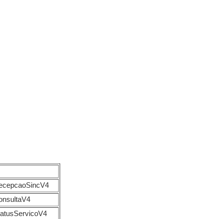
eRecepcaoSincV4
onsultaV4
tatusServicoV4