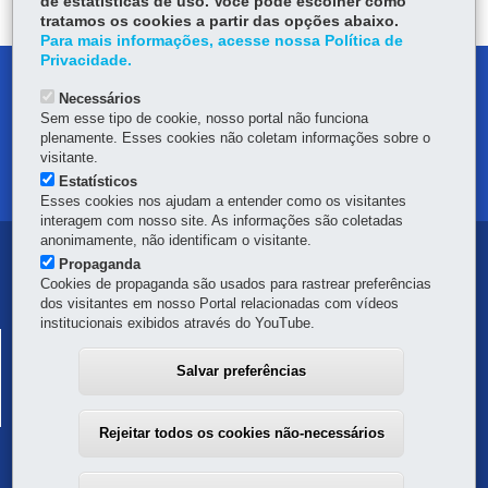
de estatísticas de uso. Você pode escolher como
tratamos os cookies a partir das opções abaixo.
Para mais informações, acesse nossa Política de
Privacidade.
DENUNCIE CORRUPÇÃO
Necessários
Sem esse tipo de cookie, nosso portal não funciona
OUVIDORIA
plenamente. Esses cookies não coletam informações sobre o
visitante.
MAPA DO SITE
Estatísticos
Esses cookies nos ajudam a entender como os visitantes
interagem com nosso site. As informações são coletadas
anonimamente, não identificam o visitante.
Navegação
Propaganda
Cookies de propaganda são usados para rastrear preferências
principal
dos visitantes em nosso Portal relacionadas com vídeos
institucionais exibidos através do YouTube.
SECRETARIA DA FAZENDA
SISTEMA PÚBLICO DE ESCRITURAÇÃO DIGITAL
Salvar preferências
Av. Vicente Machado, 445 - Centro
-
80420-902
-
Curitiba
-
PR
MAPA
Rejeitar todos os cookies não-necessários