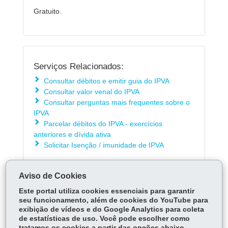
Gratuito.
Serviços Relacionados:
Consultar débitos e emitir guia do IPVA
Consultar valor venal do IPVA
Consultar perguntas mais frequentes sobre o
IPVA
Parcelar débitos do IPVA - exercícios
anteriores e dívida ativa
Solicitar Isenção / imunidade de IPVA
Aviso de Cookies
ÓRGÃO RESPONSÁVEL
Este portal utiliza cookies essenciais para garantir
PERGUNTAS FREQUENTES
seu funcionamento, além de cookies do YouTube para
exibição de vídeos e do Google Analytics para coleta
DEIXE SUA OPINIÃO
de estatísticas de uso. Você pode escolher como
tratamos os cookies a partir das opções abaixo.