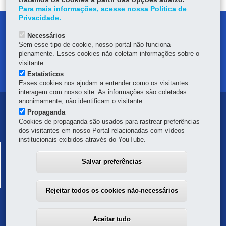
Para mais informações, acesse nossa Política de
Privacidade.
DENUNCIE CORRUPÇÃO
Necessários
Sem esse tipo de cookie, nosso portal não funciona
OUVIDORIA
plenamente. Esses cookies não coletam informações sobre o
visitante.
MAPA DO SITE
Estatísticos
Esses cookies nos ajudam a entender como os visitantes
interagem com nosso site. As informações são coletadas
anonimamente, não identificam o visitante.
Navegação
Propaganda
Cookies de propaganda são usados para rastrear preferências
principal
dos visitantes em nosso Portal relacionadas com vídeos
institucionais exibidos através do YouTube.
SECRETARIA DA FAZENDA
SISTEMA PÚBLICO DE ESCRITURAÇÃO DIGITAL
Salvar preferências
Av. Vicente Machado, 445 - Centro
-
80420-902
-
Curitiba
-
PR
MAPA
Rejeitar todos os cookies não-necessários
Aceitar tudo