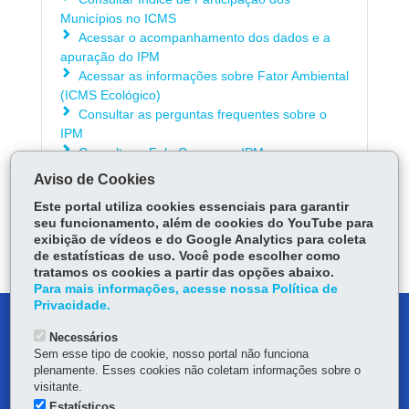
Municípios no ICMS
Acessar o acompanhamento dos dados e a
apuração do IPM
Acessar as informações sobre Fator Ambiental
(ICMS Ecológico)
Consultar as perguntas frequentes sobre o
IPM
Consultar o Fale Conosco - IPM
Aviso de Cookies
Este portal utiliza cookies essenciais para garantir
ÓRGÃO RESPONSÁVEL
seu funcionamento, além de cookies do YouTube para
exibição de vídeos e do Google Analytics para coleta
DEIXE SUA OPINIÃO
de estatísticas de uso. Você pode escolher como
tratamos os cookies a partir das opções abaixo.
Para mais informações, acesse nossa Política de
Privacidade.
DENUNCIE CORRUPÇÃO
Necessários
Sem esse tipo de cookie, nosso portal não funciona
OUVIDORIA
plenamente. Esses cookies não coletam informações sobre o
visitante.
MAPA DO SITE
Estatísticos