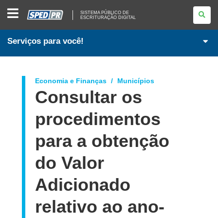
SISTEMA
SISTEMA PÚBLICO DE
PÚBLICO
ESCRITURAÇÃO DIGITAL
DE
ESCRITURAÇÃO
DIGITAL
Serviços para você!
Economia e Finanças
Municípios
Consultar os
procedimentos
para a obtenção
do Valor
Adicionado
relativo ao ano-