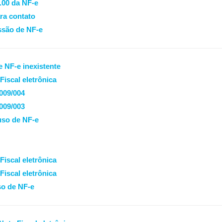
.00 da NF-e
ra contato
ssão de NF-e
e NF-e inexistente
iscal eletrônica
2009/004
2009/003
uso de NF-e
iscal eletrônica
iscal eletrônica
so de NF-e