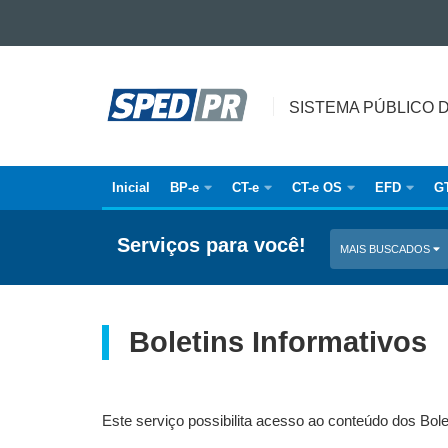
Ir para o conteúdo
SISTEMA
Ir para a navegação
Ir para a busca
PÚBLICO
SISTEMA PÚBLICO 
Mapa do site
DE
ESCRITURAÇÃO
DIGITAL
Inicial
BP-e
CT-e
CT-e OS
EFD
G
Navegação
principal
Serviços para você!
MAIS BUSCADOS
Boletins Informativos
Este serviço possibilita acesso ao conteúdo dos Bole