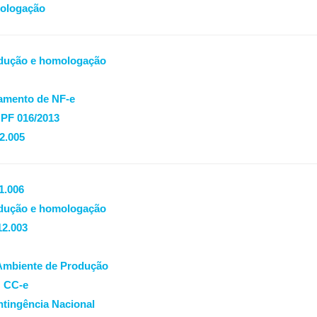
mologação
rodução e homologação
lamento de NF-e
NPF 016/2013
2.005
1.006
rodução e homologação
12.003
 Ambiente de Produção
: CC-e
tingência Nacional