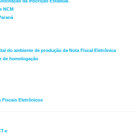
icitação da Inscrição Estadual.
 de NCM
Paraná
gital do ambiente de produção da Nota Fiscal Eletrônica
te de homologação
 Fiscais Eletrônicos
CT-e