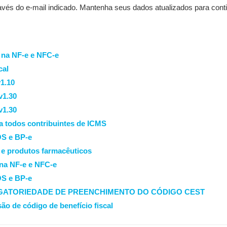
avés do e-mail indicado. Mantenha seus dados atualizados para cont
 na NF-e e NFC-e
cal
v1.10
v1.30
v1.30
a todos contribuintes de ICMS
OS e BP-e
e produtos farmacêuticos
na NF-e e NFC-e
OS e BP-e
IGATORIEDADE DE PREENCHIMENTO DO CÓDIGO CEST
ão de código de benefício fiscal