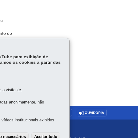
ou
nto do
º
15,
ouTube para exibição de
tamos os cookies a partir das
o visitante.
tadas anonimamente, não
O SITE
DENUNCIE CORRUPÇÃO
OUVIDORIA
vídeos institucionais exibidos
ão-necessários
Aceitar tudo
Withdraw consent