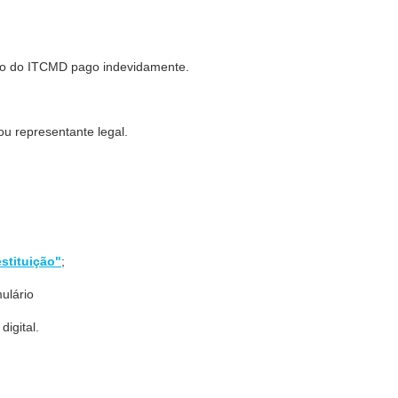
uição do ITCMD pago indevidamente.
u representante legal.
stituição"
;
ulário
digital.