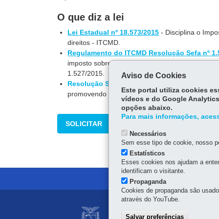
O que diz a lei
Lei Estadual nº 18.573/2015
- Disciplina o Imp
direitos - ITCMD.
Regulamento do ITCMD Resolução Sefa nº 1.
imposto sobre a transmissão causa mortis e doa
1.527/2015.
Aviso de Cookies
Resolução SEFA nº 946/2025
- Altera a Resolu
Este portal utiliza cookies 
promovendo ajustes nos procedimentos administr
vídeos e do Google Analytics
opções abaixo.
Para mais informações, acess
SOLICITAR
Necessários
Sem esse tipo de cookie, nosso po
Estatísticos
Esses cookies nos ajudam a enten
identificam o visitante.
Propaganda
Cookies de propaganda são usados 
através do YouTube.
Navegação
SECRETARIA DA 
Salvar preferências