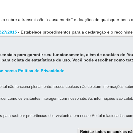
osto sobre a transmissão "causa mortis" e doações de quaisquer bens 
527/2015
- Estabelece procedimentos para a declaração e o recolhime
ções de quaisquer bens ou direitos - ITCMD. Anexo IV da Resolução n
ção SEFA nº 1.527/2015, que regulamenta a Lei Estadual nº 18.573/20
essenciais para garantir seu funcionamento, além de cookies do Y
ativos relativos ao ITCMD. Publicada em 17 de outubro de 2025.
 para coleta de estatísticas de uso. Você pode escolher como tra
e nossa Política de Privacidade.
rtal não funciona plenamente. Esses cookies não coletam informações sobre 
der como os visitantes interagem com nosso site. As informações são cole
MAPA D
para rastrear preferências dos visitantes em nosso Portal relacionadas com 
FAZENDA
Rejeitar todos os cookies n