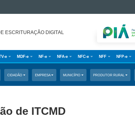
DE ESCRITURAÇÃO DIGITAL
TV-e
MDF-e
NF-e
NFA-e
NFC-e
NFF
NFP-e
CIDADÃO
EMPRESA
MUNICÍPIO
PRODUTOR RURAL
ição de ITCMD