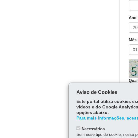
Ano 
Mês 
Qual
Aviso de Cookies
Digit
Este portal utiliza cookies 
vídeos e do Google Analytics
opções abaixo.
P
Para mais informações, acess
H
Necessários
Sem esse tipo de cookie, nosso po