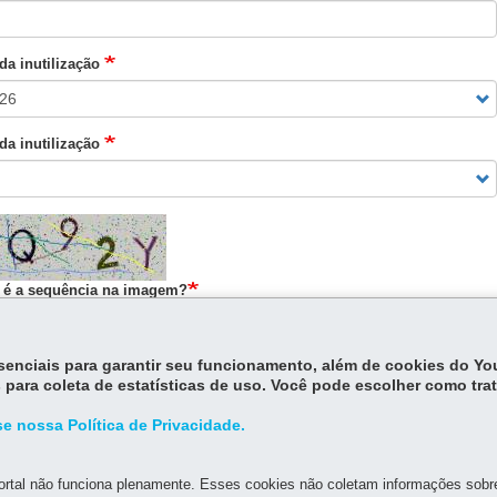
da inutilização
da inutilização
 é a sequência na imagem?
e o texto exibido na imagem.
essenciais para garantir seu funcionamento, além de cookies do Y
 para coleta de estatísticas de uso. Você pode escolher como tra
rodução
e nossa Política de Privacidade.
omologação
rtal não funciona plenamente. Esses cookies não coletam informações sobre 