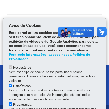
COMPARTILHE:
Aviso de Cookies
Fa
W
Este portal utiliza cookies essenciais para garantir
seu funcionamento, além de cookies do YouTube para
ce
ha
exibição de vídeos e do Google Analytics para coleta
Tw
bo
ts
Voltar
Início
Imprimir
Baixar
de estatísticas de uso. Você pode escolher como
itt
ok
Ap
tratamos os cookies a partir das opções abaixo.
er
Para mais informações, acesse nossa Política de
p
Privacidade.
Necessários
Sem esse tipo de cookie, nosso portal não funciona
DENUNCIE CORRUPÇÃO
plenamente. Esses cookies não coletam informações sobre o
visitante.
OUVIDORIA
Estatísticos
Esses cookies nos ajudam a entender como os visitantes
interagem com nosso site. As informações são coletadas
MAPA DO SITE
anonimamente, não identificam o visitante.
Propaganda
Cookies de propaganda são usados para rastrear preferências